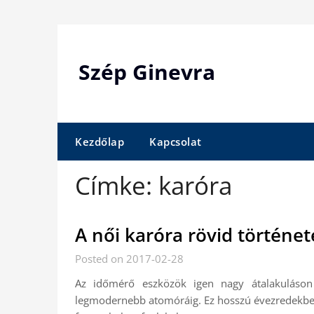
Skip
to
content
Szép Ginevra
Kezdőlap
Kapcsolat
Címke:
karóra
A női karóra rövid történet
Posted on 2017-02-28
Az időmérő eszközök igen nagy átalakuláson 
legmodernebb atomóráig. Ez hosszú évezredekbe é