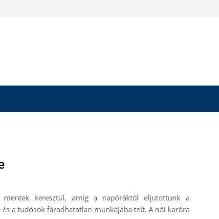
e
mentek keresztül, amíg a napóráktól eljutottunk a
s a tudósok fáradhatatlan munkájába telt. A női karóra