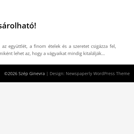
sárolható!
 együttlét, a finom ételek és a szeretet csigázza fel,
ként lehet az, hogy a vágyaikat mindig kitalálják…
©2026 Szép Ginevra
| Design:
Newspaperly WordPress Theme