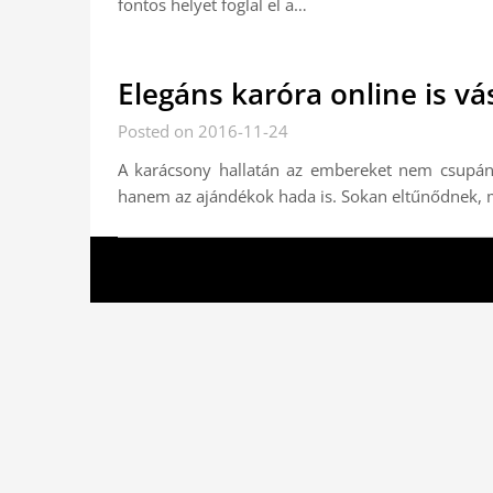
fontos helyet foglal el a…
Elegáns karóra online is vá
Posted on 2016-11-24
A karácsony hallatán az embereket nem csupán az
hanem az ajándékok hada is. Sokan eltűnődnek, mi