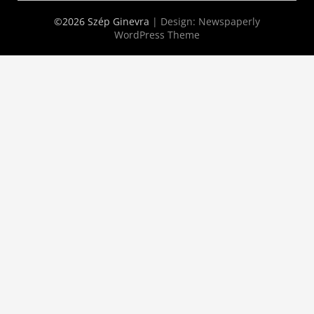
©2026 Szép Ginevra
| Design:
Newspaperly
WordPress Theme