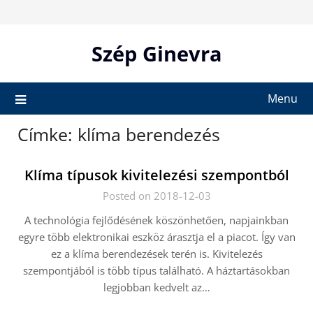
Skip
to
content
Szép Ginevra
Menu
Címke:
klíma berendezés
Klíma típusok kivitelezési szempontból
Posted on 2018-12-03
A technológia fejlődésének köszönhetően, napjainkban
egyre több elektronikai eszköz árasztja el a piacot. Így van
ez a klíma berendezések terén is. Kivitelezés
szempontjából is több típus található. A háztartásokban
legjobban kedvelt az…