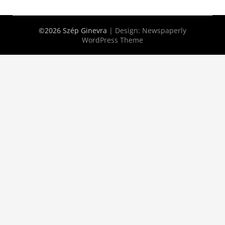
©2026 Szép Ginevra
| Design:
Newspaperly
WordPress Theme