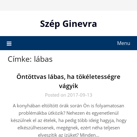
Skip
to
content
Szép Ginevra
Menu
Címke:
lábas
Öntöttvas lábas, ha tökéletességre
vágyik
Posted on 2017-09-13
A konyhában eltöltött órák során Ön is folyamatosan
problémákba ütközik? Nehezen és egyenetlenül
készülnek el az ételek, ha pedig több ideig hagyja, hogy
elkészülhessenek, megégnek, ezért néha teljesen
elveszítik az ízüket? Minden…