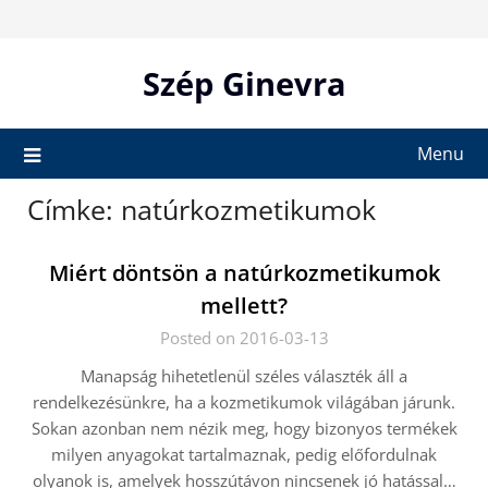
Skip
to
content
Szép Ginevra
Menu
Címke:
natúrkozmetikumok
Miért döntsön a natúrkozmetikumok
mellett?
Posted on 2016-03-13
Manapság hihetetlenül széles választék áll a
rendelkezésünkre, ha a kozmetikumok világában járunk.
Sokan azonban nem nézik meg, hogy bizonyos termékek
milyen anyagokat tartalmaznak, pedig előfordulnak
olyanok is, amelyek hosszútávon nincsenek jó hatással…