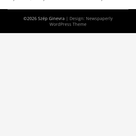
©2026 Szép Ginevra
| Design:
Newspaperly
WordPress Theme