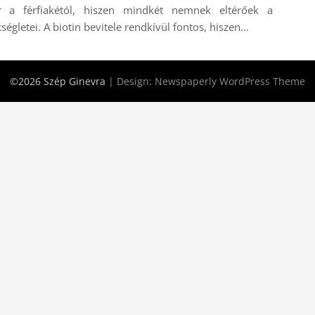
ér a férfiakétól, hiszen mindkét nemnek eltérőek a
ségletei. A biotin bevitele rendkívül fontos, hiszen…
©2026 Szép Ginevra
| Design:
Newspaperly WordPress Theme