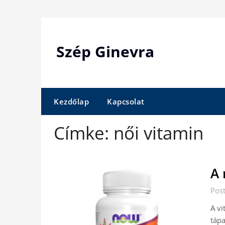
Skip
to
content
Szép Ginevra
Kezdőlap
Kapcsolat
Címke:
női vitamin
A 
Pos
A vi
táp