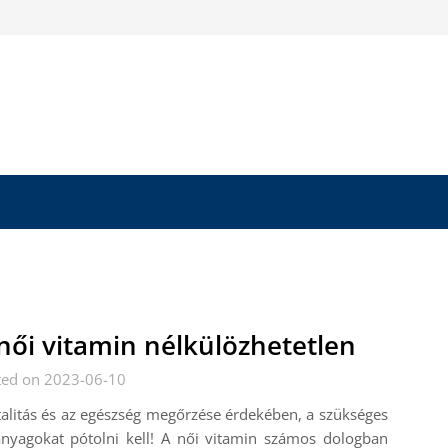
női vitamin nélkülözhetetlen
ted on 2023-06-10
talitás és az egészség megőrzése érdekében, a szükséges
anyagokat pótolni kell! A női vitamin számos dologban