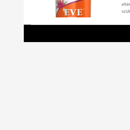
elt
szük