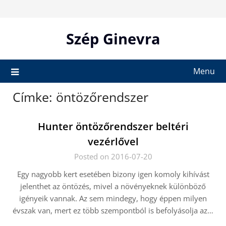
Skip
to
content
Szép Ginevra
Menu
Címke:
öntözőrendszer
Hunter öntözőrendszer beltéri
vezérlővel
Posted on 2016-07-20
Egy nagyobb kert esetében bizony igen komoly kihívást
jelenthet az öntözés, mivel a növényeknek különböző
igényeik vannak. Az sem mindegy, hogy éppen milyen
évszak van, mert ez több szempontból is befolyásolja az…