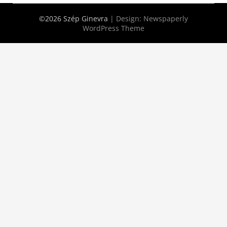
©2026 Szép Ginevra
| Design:
Newspaperly
WordPress Theme