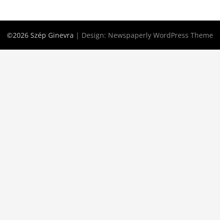
©2026 Szép Ginevra
| Design:
Newspaperly WordPress Theme