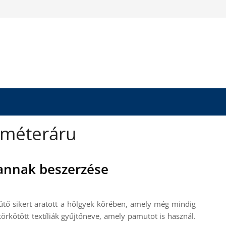
 méteráru
annak beszerzése
tütő sikert aratott a hölgyek körében, amely még mindig
örkötött textíliák gyűjtőneve, amely pamutot is használ.