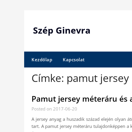
Skip
to
content
Szép Ginevra
Kezdőlap
Kapcsolat
Címke:
pamut jersey
Pamut jersey méteráru és 
Posted on 2017-06-20
A jersey anyag a huszadik század elején olyan á
tart. A pamut jersey méteráru tulajdonképpen a k