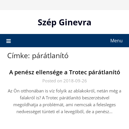
Skip
to
content
Szép Ginevra
Menu
Címke:
párátlanító
A penész ellensége a Trotec párátlanító
Posted on 2018-09-26
Az Ön otthonában is víz folyik az ablakokról, netán még a
falakról is? A Trotec párátlanító beszerzésével
megoldhatja a problémát, ami nemcsak a felesleges
nedvességet tünteti el a levegőből, de a penész…