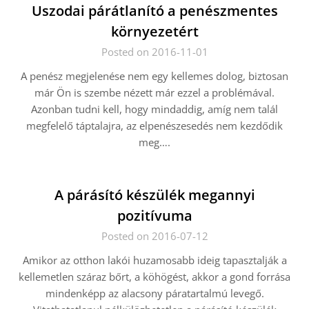
Uszodai párátlanító a penészmentes
környezetért
Posted on 2016-11-01
A penész megjelenése nem egy kellemes dolog, biztosan
már Ön is szembe nézett már ezzel a problémával.
Azonban tudni kell, hogy mindaddig, amíg nem talál
megfelelő táptalajra, az elpenészesedés nem kezdődik
meg….
A párásító készülék megannyi
pozitívuma
Posted on 2016-07-12
Amikor az otthon lakói huzamosabb ideig tapasztalják a
kellemetlen száraz bőrt, a köhögést, akkor a gond forrása
mindenképp az alacsony páratartalmú levegő.