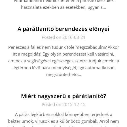
Vitathatatlanul nélkülözhetetlen a párásító készülék
használata ezekben az esetekben, ugyanis…
A párátlanító berendezés előnyei
Posted on 2016-03-21
Penészes a fal és nem tudunk tőle megszabadulni? Akkor
itt a megoldás! Egy olyan berendezést kell vásárolni,
aminek a segítségével egészséges szintre tudjuk emelni a
légtérben lévő pára mennyiségét, így automatikusan
megszüntethető…
Miért nagyszerű a párátlanító?
Posted on 2015-12-15
A párás légkörben sokkal könnyebben terjednek a
baktériumok, vírusok és a különböző gombák. Arról nem