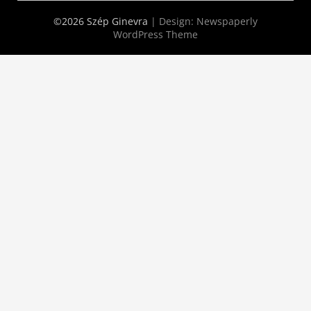
©2026 Szép Ginevra
| Design:
Newspaperly
WordPress Theme