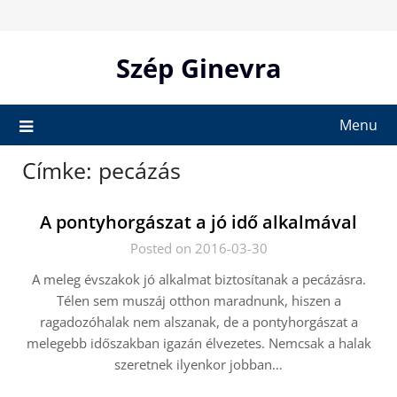
Skip
to
content
Szép Ginevra
Menu
Címke:
pecázás
A pontyhorgászat a jó idő alkalmával
Posted on 2016-03-30
A meleg évszakok jó alkalmat biztosítanak a pecázásra.
Télen sem muszáj otthon maradnunk, hiszen a
ragadozóhalak nem alszanak, de a pontyhorgászat a
melegebb időszakban igazán élvezetes. Nemcsak a halak
szeretnek ilyenkor jobban…