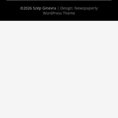
©2026 Szép Ginevra
| Design:
Newspaperly
WordPress Theme