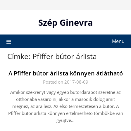
Skip
to
content
Szép Ginevra
Menu
Címke:
Pfiffer bútor árlista
A Pfiffer bútor árlista könnyen átlátható
Posted on 2017-08-09
Amikor szekrényt vagy egyéb bútordarabot szeretne az
otthonába vásárolni, akkor a második dolog amit
megnéz, az ára lesz. Az első természetesen a bútor. A
Pfiffer bútor árlista könnyen értelmezhető tömbökbe van
gyűjtve…