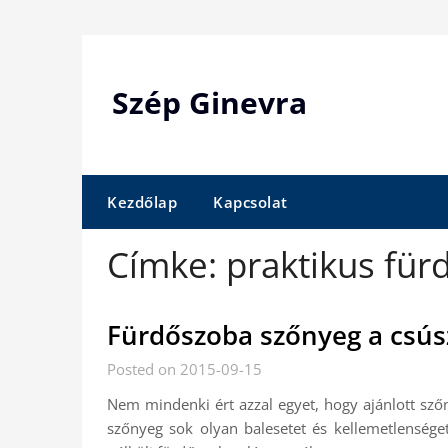
Skip
to
content
Szép Ginevra
Kezdőlap
Kapcsolat
Címke:
praktikus fü
Fürdőszoba szőnyeg a csús
Posted on 2015-09-15
Nem mindenki ért azzal egyet, hogy ajánlott sző
szőnyeg sok olyan balesetet és kellemetlenség