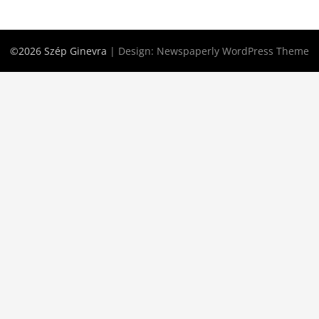
©2026 Szép Ginevra
| Design:
Newspaperly WordPress Theme