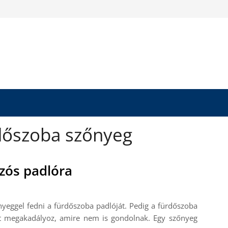
rdőszoba szőnyeg
zós padlóra
nyeggel fedni a fürdőszoba padlóját. Pedig a fürdőszoba
et megakadályoz, amire nem is gondolnak. Egy szőnyeg