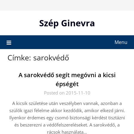
Skip
to
content
Szép Ginevra
Menu
Címke:
sarokvédő
A sarokvédő segít megóvni a kicsi
épségét
Posted on 2015-11-10
A kicsik születése után veszélyben vannak, azonban a
szülők igazi félelme akkor kezdődik, amikor elkezd járni.
Ilyenkor érdemes egy csomó biztonsági kérdést tisztázni
és beszerezni a védőfelszereléseket. A sarokvédő, a
rácsok használata…