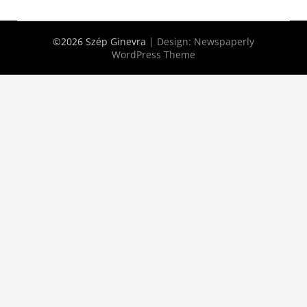
©2026 Szép Ginevra
| Design:
Newspaperly
WordPress Theme