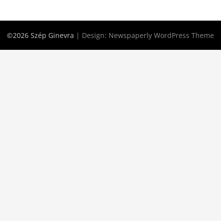
©2026 Szép Ginevra
| Design:
Newspaperly WordPress Theme