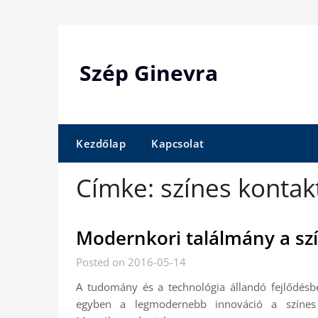
Skip
to
content
Szép Ginevra
Kezdőlap
Kapcsolat
Címke:
színes kontak
Modernkori találmány a sz
Posted on 2016-05-14
A tudomány és a technológia állandó fejlődésbe
egyben a legmodernebb innováció a színes 