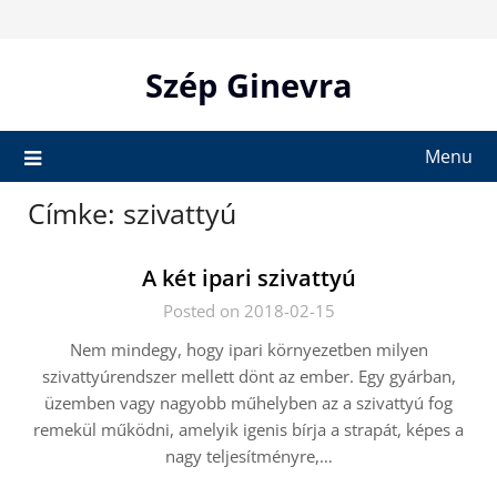
Skip
to
content
Szép Ginevra
Menu
Címke:
szivattyú
A két ipari szivattyú
Posted on 2018-02-15
Nem mindegy, hogy ipari környezetben milyen
szivattyúrendszer mellett dönt az ember. Egy gyárban,
üzemben vagy nagyobb műhelyben az a szivattyú fog
remekül működni, amelyik igenis bírja a strapát, képes a
nagy teljesítményre,…