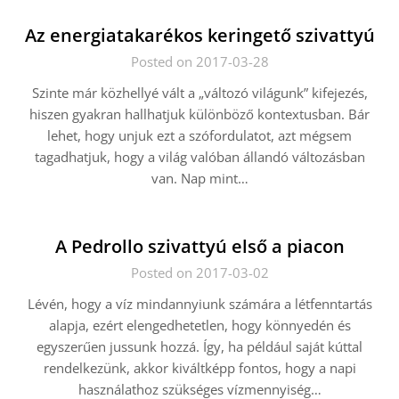
Az energiatakarékos keringető szivattyú
Posted on 2017-03-28
Szinte már közhellyé vált a „változó világunk” kifejezés,
hiszen gyakran hallhatjuk különböző kontextusban. Bár
lehet, hogy unjuk ezt a szófordulatot, azt mégsem
tagadhatjuk, hogy a világ valóban állandó változásban
van. Nap mint…
A Pedrollo szivattyú első a piacon
Posted on 2017-03-02
Lévén, hogy a víz mindannyiunk számára a létfenntartás
alapja, ezért elengedhetetlen, hogy könnyedén és
egyszerűen jussunk hozzá. Így, ha például saját kúttal
rendelkezünk, akkor kiváltképp fontos, hogy a napi
használathoz szükséges vízmennyiség…