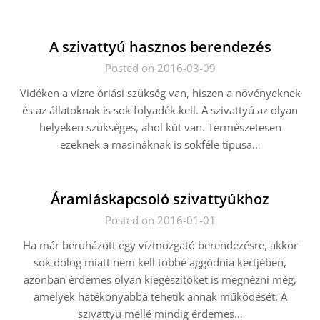
A szivattyú hasznos berendezés
Posted on 2016-03-09
Vidéken a vízre óriási szükség van, hiszen a növényeknek
és az állatoknak is sok folyadék kell. A szivattyú az olyan
helyeken szükséges, ahol kút van. Természetesen
ezeknek a masináknak is sokféle típusa…
Áramláskapcsoló szivattyúkhoz
Posted on 2016-01-01
Ha már beruházott egy vízmozgató berendezésre, akkor
sok dolog miatt nem kell többé aggódnia kertjében,
azonban érdemes olyan kiegészítőket is megnézni még,
amelyek hatékonyabbá tehetik annak működését. A
szivattyú mellé mindig érdemes…