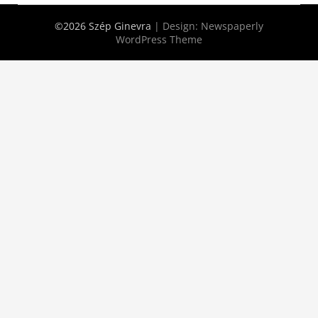
©2026 Szép Ginevra
| Design:
Newspaperly
WordPress Theme