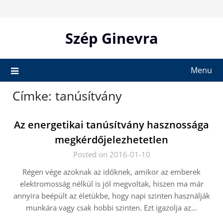
Skip
to
content
Szép Ginevra
Menu
Címke:
tanúsítvány
Az energetikai tanúsítvány hasznossága
megkérdőjelezhetetlen
Posted on 2016-01-10
Régen vége azoknak az időknek, amikor az emberek
elektromosság nélkül is jól megvoltak, hiszen ma már
annyira beépült az életükbe, hogy napi szinten használják
munkára vagy csak hobbi szinten. Ezt igazolja az…