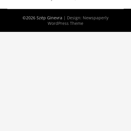
©2026 Szép Ginevra
| Design:
Newspaperly
WordPress Theme