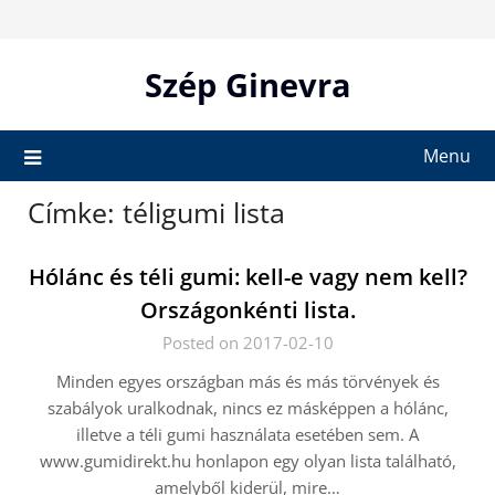
Skip
to
content
Szép Ginevra
Menu
Címke:
téligumi lista
Hólánc és téli gumi: kell-e vagy nem kell?
Országonkénti lista.
Posted on 2017-02-10
Minden egyes országban más és más törvények és
szabályok uralkodnak, nincs ez másképpen a hólánc,
illetve a téli gumi használata esetében sem. A
www.gumidirekt.hu honlapon egy olyan lista található,
amelyből kiderül, mire…