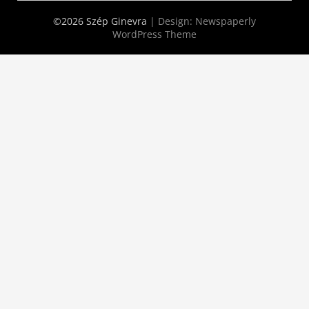
©2026 Szép Ginevra
| Design:
Newspaperly
WordPress Theme