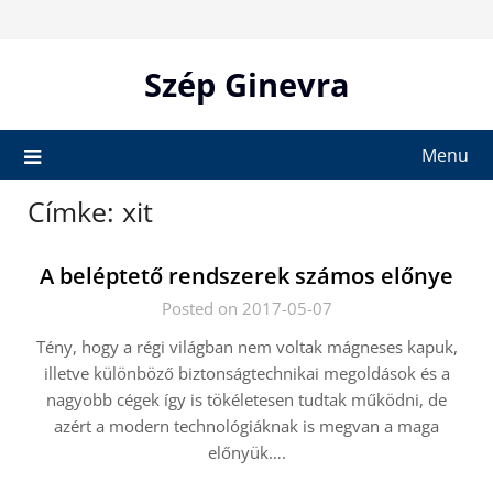
Skip
to
content
Szép Ginevra
Menu
Címke:
xit
A beléptető rendszerek számos előnye
Posted on 2017-05-07
Tény, hogy a régi világban nem voltak mágneses kapuk,
illetve különböző biztonságtechnikai megoldások és a
nagyobb cégek így is tökéletesen tudtak működni, de
azért a modern technológiáknak is megvan a maga
előnyük….