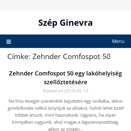
Skip
to
content
Szép Ginevra
Menu
Címke:
Zehnder Comfospot 50
Zehnder Comfospot 50 egy lakóhelyiség
szellőztetésére
Posted on 2018-05-15
Ha friss levegőt szeretnénk bejuttatni egy szobába, akkor
gondolkodás nélkül kinyitjuk az ablakot, holott lehet ezzel
többet ártunk, mint használunk. Ugyanis, ha olyan
környéken vagyunk, ahol magas a légszennyezettség,
akkor az oxigén…