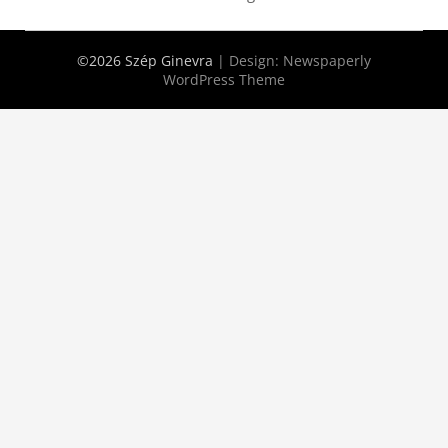
©2026 Szép Ginevra
| Design:
Newspaperly
WordPress Theme