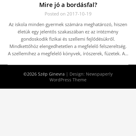
Mire jó a bordásfal?
Posted on 2017-10-19
Az iskola minden gyermek számára meghatározó, hiszen
életük egy jelentős szakaszában ez az intézmény
gondoskodik fizikai és szellemi fejlődésükről.
Mindkettőhöz elengedhetetlen a megfelelő felszereltség.
A szellemihez a megfelelő könyvek, írószerek, füzetek. A…
©2026 Szép Ginevra
| Design:
Newspaperly
WordPress Theme