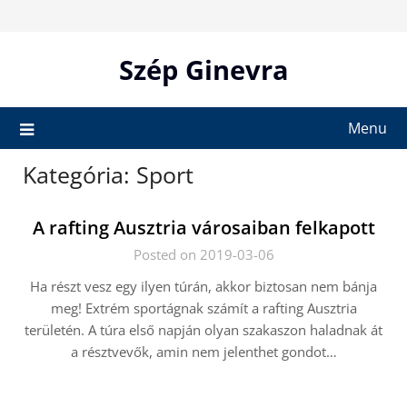
Skip
to
content
Szép Ginevra
Menu
Kategória:
Sport
A rafting Ausztria városaiban felkapott
Posted on 2019-03-06
Ha részt vesz egy ilyen túrán, akkor biztosan nem bánja
meg! Extrém sportágnak számít a rafting Ausztria
területén. A túra első napján olyan szakaszon haladnak át
a résztvevők, amin nem jelenthet gondot…