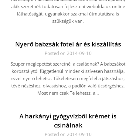
akik szeretnék tudatosan fejleszteni weboldaluk online
láthatóságát, ugyanakkor szakmai útmutatásra is
szükségük van.
Nyerő babzsák fotel ár és kiszállítás
Posted on 2014-09-10
Szuper meglepetést szeretnél a családnak? A babzsákot
korosztálytól függetlenül mindenki szívesen használja,
ezzel nyerő lehetsz. Tökéletesen megfelel a játszáshoz,
tévé nézéshez, olvasáshoz, a padlón való ücsörgéshez.
Most nem csak Te lehetsz, a…
A harkányi gyógyvízből krémet is
csinálnak
Posted on 2014-09-10