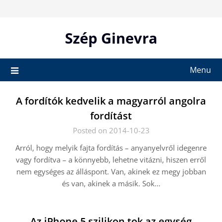
Skip
to
content
Szép Ginevra
Menu
A fordítók kedvelik a magyarról angolra
fordítást
Posted on 2014-10-23
Arról, hogy melyik fajta fordítás – anyanyelvről idegenre
vagy fordítva – a könnyebb, lehetne vitázni, hiszen erről
nem egységes az álláspont. Van, akinek ez megy jobban
és van, akinek a másik. Sok…
Az iPhone 5 szilikon tok az egység