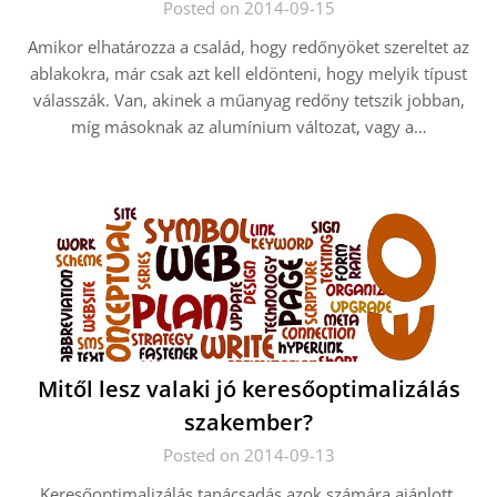
Posted on 2014-09-15
Amikor elhatározza a család, hogy redőnyöket szereltet az
ablakokra, már csak azt kell eldönteni, hogy melyik típust
válasszák. Van, akinek a műanyag redőny tetszik jobban,
míg másoknak az alumínium változat, vagy a…
Mitől lesz valaki jó keresőoptimalizálás
szakember?
Posted on 2014-09-13
Keresőoptimalizálás tanácsadás azok számára ajánlott,