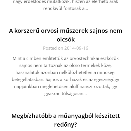
nagy érdeklődés mutatkozik, hiszen az elérhető árak
rendkívül fontosak a…
A korszerű orvosi műszerek sajnos nem
olcsók
Posted on 2014-09-16
Mint a címben említettük az orvostechnikai eszközök
sajnos nem tartoznak az olcsó termékek közé,
használatuk azonban nélkülözhetetlen a minőségi
betegellátásban. Sajnos a kórházak és az egészségügy
napjainkban meglehetősen alulfinanszírozottak, így
gyakran túlságosan…
Megbízhatóbb a műanyagból készített
redőny?