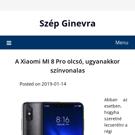
Skip
to
content
Szép Ginevra
Menu
A Xiaomi MI 8 Pro olcsó, ugyanakkor
színvonalas
Posted on 2019-01-14
Abban az
esetben,
hogyha
szeretné
lecserélni a
régi