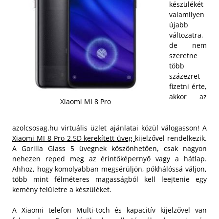
készülékét
valamilyen
újabb
változatra,
de nem
szeretne
több
százezret
fizetni érte,
akkor az
Xiaomi MI 8 Pro
azolcsosag.hu virtuális üzlet ajánlatai közül válogasson! A
Xiaomi MI 8 Pro 2.5D kerekített üveg
kijelzővel rendelkezik.
A Gorilla Glass 5 üvegnek köszönhetően, csak nagyon
nehezen reped meg az érintőképernyő vagy a hátlap.
Ahhoz, hogy komolyabban megsérüljön, pókhálóssá váljon,
több mint félméteres magasságból kell leejtenie egy
kemény felületre a készüléket.
A Xiaomi telefon Multi-toch és kapacitív kijelzővel van