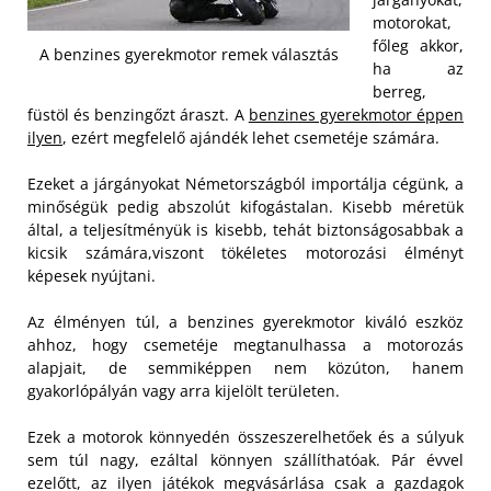
motorokat,
főleg akkor,
A benzines gyerekmotor remek választás
ha az
berreg,
füstöl és benzingőzt áraszt. A
benzines gyerekmotor éppen
ilyen
, ezért megfelelő ajándék lehet csemetéje számára.
Ezeket a járgányokat Németországból importálja cégünk, a
minőségük pedig abszolút kifogástalan. Kisebb méretük
által, a teljesítményük is kisebb, tehát biztonságosabbak a
kicsik számára,viszont tökéletes motorozási élményt
képesek nyújtani.
Az élményen túl, a benzines gyerekmotor kiváló eszköz
ahhoz, hogy csemetéje megtanulhassa a motorozás
alapjait, de semmiképpen nem közúton, hanem
gyakorlópályán vagy arra kijelölt területen.
Ezek a motorok könnyedén összeszerelhetőek és a súlyuk
sem túl nagy, ezáltal könnyen szállíthatóak. Pár évvel
ezelőtt, az ilyen játékok megvásárlása csak a gazdagok