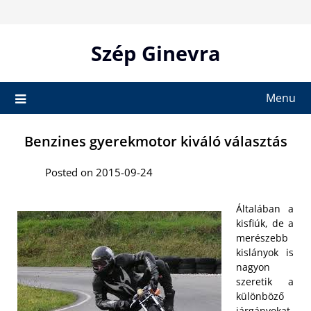
Skip
to
content
Szép Ginevra
Menu
Benzines gyerekmotor kiváló választás
Posted on 2015-09-24
Általában a
kisfiúk, de a
merészebb
kislányok is
nagyon
szeretik a
különböző
járgányokat,