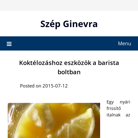
Skip
to
content
Szép Ginevra
Menu
Koktélozáshoz eszközök a barista
boltban
Posted on 2015-07-12
Egy nyári
frissítő
italnak az