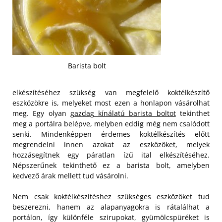
Barista bolt
elkészítéséhez szükség van megfelelő koktélkészítő
eszközökre is, melyeket most ezen a honlapon vásárolhat
meg. Egy olyan
gazdag kínálatú barista boltot
tekinthet
meg a portálra belépve, melyben eddig még nem csalódott
senki. Mindenképpen érdemes koktélkészítés előtt
megrendelni innen azokat az eszközöket, melyek
hozzásegítnek egy páratlan ízű ital elkészítéséhez.
Népszerűnek tekinthető ez a barista bolt, amelyben
kedvező árak mellett tud vásárolni.
Nem csak koktélkészítéshez szükséges eszközöket tud
beszerezni, hanem az alapanyagokra is rátalálhat a
portálon, így különféle szirupokat, gyümölcspüréket is